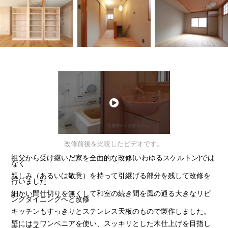
改修前後を比較したビデオです。
祖父から受け継いだ家を全面的な改修(いわゆるスケルトン)では
なく
親しみ（あるいは敬意）を持って引継げる部分を残して改修を
行いました
細かい間仕切りを無くして和室の続き間を風の通る大きなリビ
ングダイニングへと改修
キッチンもすっきりとステンレス天板のもので製作しました。
壁にはラワンベニアを使い、スッキリとした木仕上げを目指し