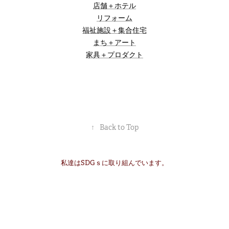
店舗＋ホテル
リフォーム
福祉施設＋集合住宅
まち＋アート
家具＋プロダクト
↑
Back to Top
私達はSDGｓに取り組んでいます。